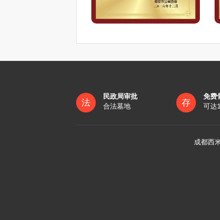
民政局审批
免费
法
存
合法墓地
可达
成都西米