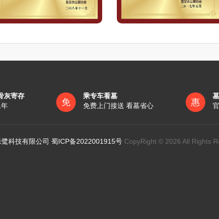
骨灰寄存
乘专车看墓
免
惠
1年
免费上门接送 看墓省心
官
鹭科技有限公司 蜀ICP备2022001915号
CopyRight © 2026 All Rights R