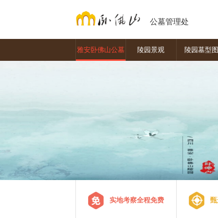
公墓管理处
雅安卧佛山公墓
陵园景观
陵园墓型
实地考察全程免费
甄