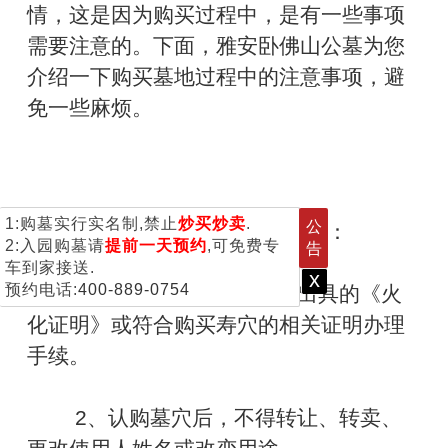
情，这是因为购买过程中，是有一些事项
需要注意的。下面，雅安卧佛山公墓为您
介绍一下购买墓地过程中的注意事项，避
免一些麻烦。
1:购墓实行实名制,禁止
炒买炒卖
.
公
购买墓地过程中的注意事项：
2:入园购墓请
提前一天预约
,可免费专
告
车到家接送.
x
预约电话:
400-889-0754
1、认购墓穴须凭殡仪馆出具的《火
化证明》或符合购买寿穴的相关证明办理
手续。
2、认购墓穴后，不得转让、转卖、