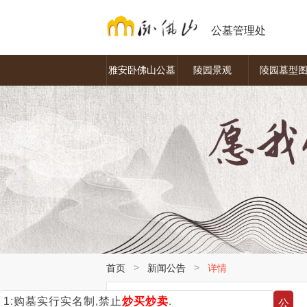
公墓管理处
雅安卧佛山公墓
陵园景观
陵园墓型
>
>
首页
新闻公告
详情
1:购墓实行实名制,禁止
炒买炒卖
.
公