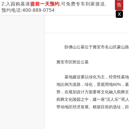
2:入园购墓请
提前一天预约
,可免费专车到家接送.
告
预约电话:
400-889-0754
x
卧佛山公墓位于雅安市名山区蒙山路5
雅安市区附近公墓
墓地建设要以绿化为主，经营性墓地为
地比例为道路，绿化，景观用地60%，
势，在规划设计方面要将文化融入殡葬文
殡葬文化陵园之中，建一座“活人乐”“
带动地区经济发展。根据目前的选址，距