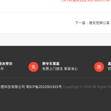
24小时服务热线:400-889-0754
下一篇：
雅安壁葬公墓
骨灰寄存
乘专车看墓
免
惠
1年
免费上门接送 看墓省心
官
鹭科技有限公司 蜀ICP备2022001915号
CopyRight © 2026 All Rights R