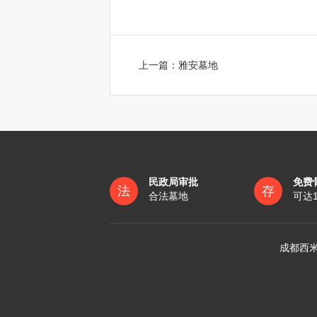
上一篇：
雅安墓地
民政局审批
免费
法
存
合法墓地
可达
成都西米