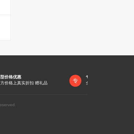
墓型价格优惠
专员一对一服务
专
方价格上真实折扣 赠礼品
全称陪同办理各项手续
eserved.