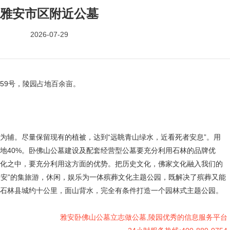
雅安市区附近公墓
2026-07-29
9号，陵园占地百余亩。
辅。尽量保留现有的植被，达到“远眺青山绿水，近看死者安息”。用
墓地40%。卧佛山公墓建设及配套经营型公墓要充分利用石林的品牌优
化之中，要充分利用这方面的优势。把历史文化，佛家文化融入我们的
死人安”的集旅游，休闲，娱乐为一体殡葬文化主题公园，既解决了殡葬又能
石林县城约十公里，面山背水，完全有条件打造一个园林式主题公园。
雅安卧佛山公墓立志做公墓,陵园优秀的信息服务平台