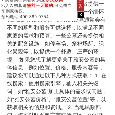
公
务的场所。公墓的设立旨在为逝者提供一
2:入园购墓请
提前一天预约
,可免费专
告
个安息之地，同时也为家属提供一个缅怀
车到家接送.
x
预约电话:
400-889-0754
和纪念亲人的地方。 雅安的公墓通常会有
不同的墓型和服务可供选择，以满足不同
家庭的需求和预算。一些公墓还会提供相
关的配套设施，如停车场、祭祀场所、绿
化景观等，以提供一个舒适、庄严的环
境。 如果您想了解更多关于雅安公墓的具
体信息，例如位置、价格、服务内容等，
建议您可以通过以下几种方式获取： 1. 在
线搜索：使用搜索引擎，输入相关关键
词，如“雅安公墓”加上具体的需求或问题，
如“雅安公墓价格”、“雅安公墓位置”等，以
获取相关的信息和资讯。 2. 当地民政部