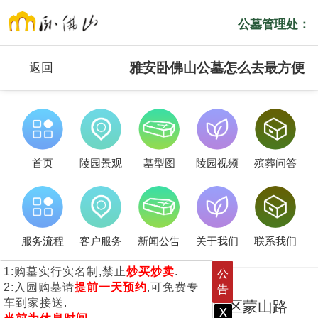
公墓管理处：
雅安卧佛山公墓怎么去最方便
返回
首页
陵园景观
墓型图
陵园视频
殡葬问答
服务流程
客户服务
新闻公告
关于我们
联系我们
1:购墓实行实名制,禁止
炒买炒卖
.
公
2:入园购墓请
提前一天预约
,可免费专
告
车到家接送.
卧佛山公墓位于雅安市名山区蒙山路
x