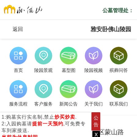
公墓管理处：
雅安卧佛山陵园
返回
首页
陵园景观
墓型图
陵园视频
殡葬问答
服务流程
客户服务
新闻公告
关于我们
联系我们
1:购墓实行实名制,禁止
炒买炒卖
.
公
2:入园购墓请
提前一天预约
,可免费专
告
车到家接送.
卧佛山公墓位于雅安市名山区蒙山路
x